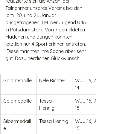
reduzierte sich die Anzahl der 
Teilnehmer unseres Vereins bei den 
 am  20. und 21. Januar 
ausgetragenen  LM  der Jugend U 16 
in Potsdam stark. Von 7 gemeldeten 
Mädchen und Jungen konnten 
letztlich nur 4 SportlerInnen antreten. 
 Diese machten ihre Sache aber sehr 
gut. Dazu herzlichen Glückwunsch.
Goldmedaille
Nele Richter
WJU 16,  Akl. 
14
Goldmedaille
Tessa 
WJU 16,  Akl. 
Hennig      
15
Silbermedaill
Tessa Hennig
WJU 16,  Akl. 
e
15