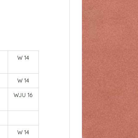
W 14
W 14
WJU 16
W 14