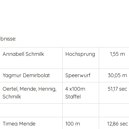
bnisse:
Annabell Schmilk 
Hochsprung
1,55 m
Yagmur Demirbolat
Speerwurf
30,05 m
Oertel, Mende, Hennig, 
4 x100m 
51,17 sec
Schmilk
Staffel
Timea Mende
100 m
12,86 sec