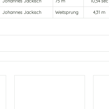
Johannes Jackisch
75 m
10,54 sec
Johannes Jackisch
Weitsprung 
4,31 m