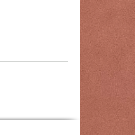
lber der 3x800m Langstaffel