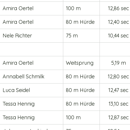
Amira Oertel
100 m
12,86 sec
Amira Oertel
80 m Hürde
12,40 sec
Nele Richter
75 m
10,44 sec
Amira Oertel
Weitsprung 
5,19 m
Annabell Schmilk 
80 m Hürde
12,80 sec
Luca Seidel
80 m Hürde
12,47 sec
Tessa Hennig
80 m Hürde
13,10 sec
Tessa Hennig
100 m
12,87 sec